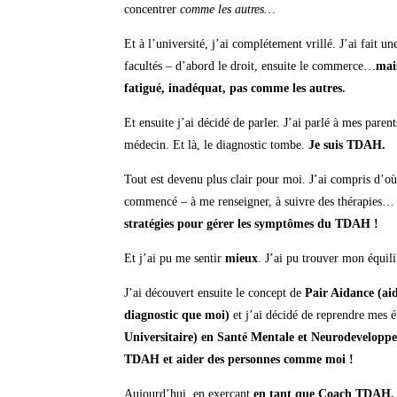
concentrer
comme les autres…
Et à l’université, j’ai complétement vrillé. J’ai fait un
facultés – d’abord le droit, ensuite le commerce…
mais
fatigué, inadéquat, pas comme les autres.
Et ensuite j’ai décidé de parler. J’ai parlé à mes pare
médecin. Et là, le diagnostic tombe.
Je suis TDAH.
Tout est devenu plus clair pour moi. J’ai compris d’où 
commencé – à me renseigner, à suivre des thérapies
stratégies pour gérer les symptômes du TDAH !
Et j’ai pu me sentir
mieux
. J’ai pu trouver mon équili
J’ai découvert ensuite le concept de
Pair Aidance (aid
diagnostic que moi)
et j’ai décidé de reprendre mes é
Universitaire) en Santé Mentale et Neurodevelopp
TDAH et aider des personnes comme moi !
Aujourd’hui, en exerçant
en tant que Coach TDAH