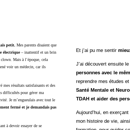
is petit.
Mes parents disaient que
Et j’ai pu me sentir
mieu
e électrique
– inattentif et un brin
e clown. Mais à l’époque, cela
J’ai découvert ensuite l
ené voir un médecin, car ils
personnes avec le mêm
reprendre mes études et 
 mes résultats satisfaisants et des
Santé Mentale et Neur
ds difficultés pour gérer ma
TDAH et aider des per
vité. Je m’engueulais avec tout le
ement fermé et je demandais pas
Aujourd’hui, en exerçant
mon histoire de vie, ain
ant à devoir essayer de se
formation, pour guider c