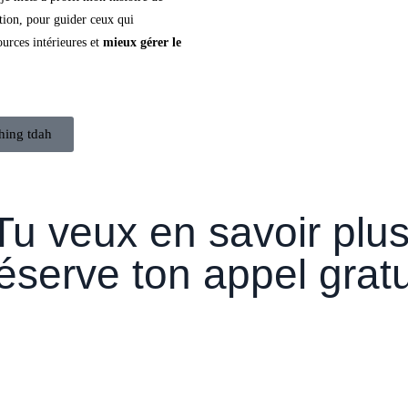
ation, pour guider ceux qui
ources intérieures et
mieux gérer le
ching tdah
Tu veux en savoir plu
serve ton appel gratui