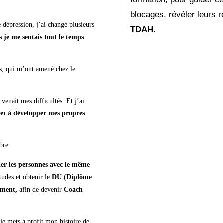
blocages, révéler leurs 
e dépression, j’ai changé plusieurs
TDAH.
 je me sentais tout le temps
nts, qui m’ont amené chez le
venait mes difficultés. Et j’ai
…
et à développer mes propres
bre.
er les personnes avec le même
tudes et obtenir le
DU (Diplôme
ement,
afin de devenir
Coach
,
je mets à profit mon histoire de